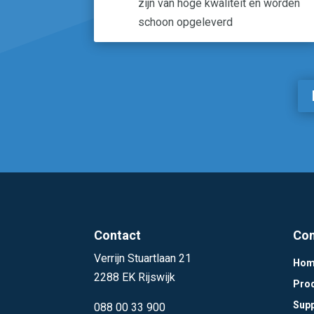
zijn van hoge kwaliteit en worden
schoon opgeleverd
Contact
Con
Verrijn Stuartlaan 21
Hom
2288 EK Rijswijk
Pro
Sup
088 00 33 900