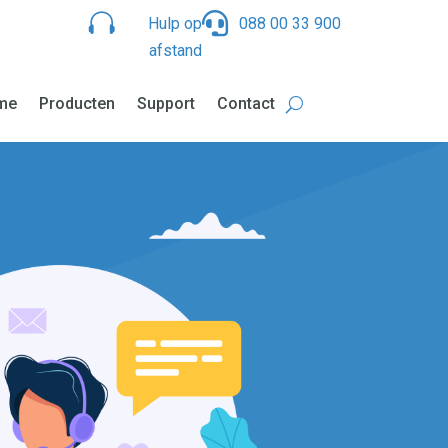


Hulp op
088 00 33 900
afstand
me
Producten
Support
Contact