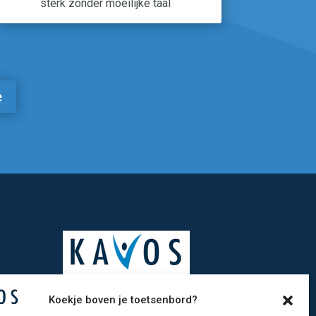
sterk zonder moeilijke taal
e
Koekje boven je toetsenbord?