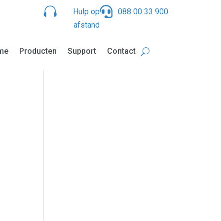


Hulp op
088 00 33 900
afstand
me
Producten
Support
Contact